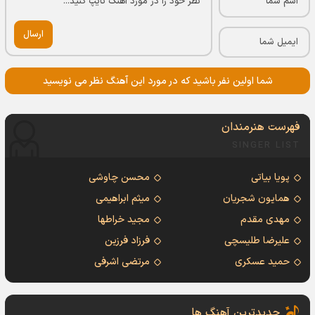
ارسال
شما اولین نفر باشید که در مورد این آهنگ نظر می نویسید
فهرست هنرمندان
SINGER LIST
پویا بیاتی
محسن چاوشی
همایون شجریان
میثم ابراهیمی
مهدی مقدم
مجید خراطها
علیرضا طلیسچی
فرزاد فرزین
حمید عسکری
مرتضی اشرفی
جدیدترین آهنگ ها