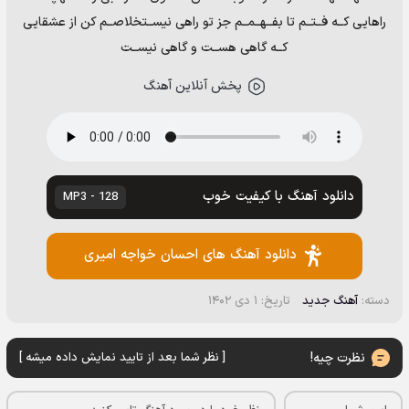
راهایی کــه فــتــم تا بفــهــمــم جز تو راهی نیســتخلاصــم کن از عشقایی
کــه گاهی هســت و گاهی نیســت
پخش آنلاین آهنگ
دانلود آهنگ با کیفیت خوب
128 - MP3
دانلود آهنگ های احسان خواجه امیری
دسته:
آهنگ جدید
تاریخ: ۱ دی ۱۴۰۲
نظرت چیه!
[ نظر شما بعد از تایید نمایش داده میشه ]