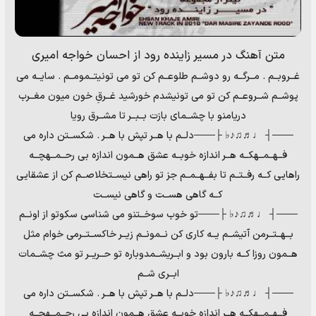
متن آهنگ در مسیر زاینده رود از احسان خواجه امیری
غــروبــم . مــرگــه رو دوشــم طلوعــم کن تو می تونیتــمومــم . سایــه می
پوشــم شــروعــم کن تو می تونیشدم خورشید غــرقِ خون میون مغــرب
دریامنو با چشــمای بازت بــبــر تا مشــرق رویا
───┤ ♩♬♫♪♭ ├───دلــم با هــر تپش با هــر . شکســتن داره می
فــهــمــهکــه هــر اندازه خوبــه عشق هــمون اندازه بی رحــمــهچــه
راهایی کــه رفــتــم تا بفــهــمــم جز تو راهی نیســتخلاصــم کن از عشقایی
کــه گاهی هســت و گاهی نیســت
───┤ ♩♬♫♪♭ ├───تو خوب سوخــتنو می شناسی سکوتو از اونــم
بــهــتــرمن آتیشــم یــه کاری کن نــمونــم زیــر خاکســتــرمی خوام مثل
هــمون روزا کــه بارون بود و ابــریشــمدوباره تو حــریــر تو مث چشــمات
ابــری شــم
───┤ ♩♬♫♪♭ ├───دلــم با هــر تپش با هــر . شکســتن داره می
فــهــمــهکــه هــر اندازه خوبــه عشق هــمون اندازه بی رحــمــهچــه