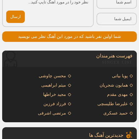
ارسال
شما اولین نفر باشید که در مورد این آهنگ نظر می نویسید
فهرست هنرمندان
SINGER LIST
پویا بیاتی
محسن چاوشی
همایون شجریان
میثم ابراهیمی
مهدی مقدم
مجید خراطها
علیرضا طلیسچی
فرزاد فرزین
حمید عسکری
مرتضی اشرفی
جدیدترین آهنگ ها