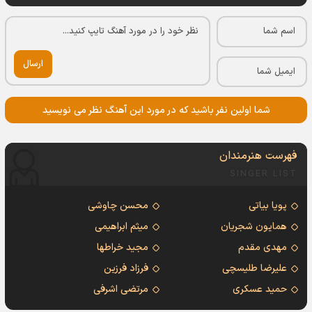
ارسال
شما اولین نفر باشید که در مورد این آهنگ نظر می نویسید
فهرست هنرمندان
SINGER LIST
پویا بیاتی
محسن چاوشی
همایون شجریان
میثم ابراهیمی
مهدی مقدم
مجید خراطها
علیرضا طلیسچی
فرزاد فرزین
حمید عسکری
مرتضی اشرفی