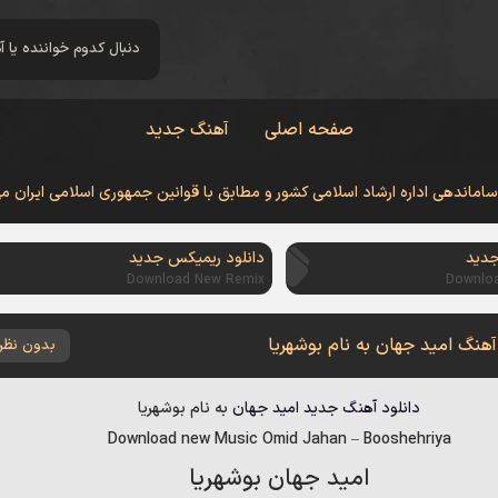
صفحه اصلی
آهنگ جدید
 ساماندهی اداره ارشاد اسلامی کشور و مطابق با قوانین جمهوری اسلامی ایران م
جدید
دانلود ریمیکس جدید
Download New Remix
Downlo
آهنگ امید جهان به نام بوشهریا
بدون نظر
دانلود آهنگ جدید
امید جهان
به نام
بوشهریا
Download new Music
Omid Jahan
–
Booshehriya
امید جهان بوشهریا