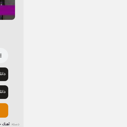
دان
دان
دسته:
آهنگ 