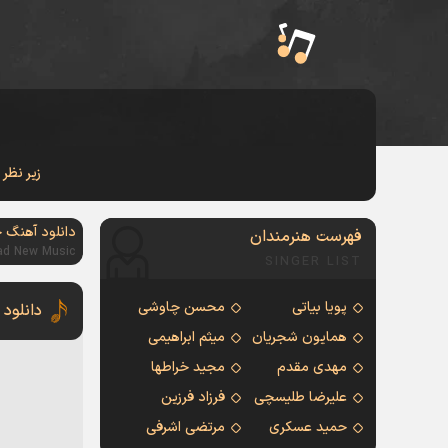
زیر نظر
دانلود آهنگ 
فهرست هنرمندان
ad New Music
SINGER LIST
پویا بیاتی
محسن چاوشی
دانلود 
همایون شجریان
میثم ابراهیمی
مهدی مقدم
مجید خراطها
علیرضا طلیسچی
فرزاد فرزین
حمید عسکری
مرتضی اشرفی