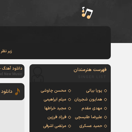
زیر نظر
دانلود آهنگ 
فهرست هنرمندان
ad New Music
SINGER LIST
پویا بیاتی
محسن چاوشی
دانلود
همایون شجریان
میثم ابراهیمی
مهدی مقدم
مجید خراطها
علیرضا طلیسچی
فرزاد فرزین
حمید عسکری
مرتضی اشرفی