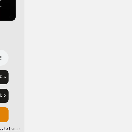
دان
دان
دسته:
آهنگ 