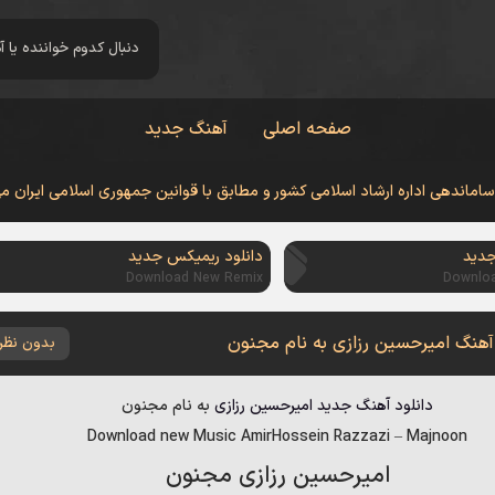
صفحه اصلی
آهنگ جدید
 ساماندهی اداره ارشاد اسلامی کشور و مطابق با قوانین جمهوری اسلامی ایران م
جدید
دانلود ریمیکس جدید
Download New Remix
Downlo
 آهنگ امیرحسین رزازی به نام مجنون
بدون نظر
دانلود آهنگ جدید
امیرحسین رزازی
به نام
مجنون
Download new Music
AmirHossein Razzazi
–
Majnoon
امیرحسین رزازی مجنون