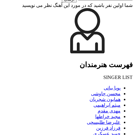
شما اولین نفر باشید که در مورد این آهنگ نظر می نویسید
فهرست هنرمندان
SINGER LIST
پویا بیاتی
محسن چاوشی
همایون شجریان
میثم ابراهیمی
مهدی مقدم
مجید خراطها
علیرضا طلیسچی
فرزاد فرزین
حمید عسکری