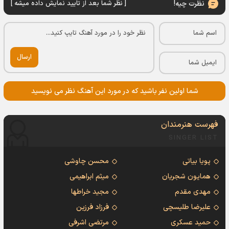
نظرت چیه!
[ نظر شما بعد از تایید نمایش داده میشه ]
ارسال
شما اولین نفر باشید که در مورد این آهنگ نظر می نویسید
فهرست هنرمندان
SINGER LIST
پویا بیاتی
محسن چاوشی
همایون شجریان
میثم ابراهیمی
مهدی مقدم
مجید خراطها
علیرضا طلیسچی
فرزاد فرزین
حمید عسکری
مرتضی اشرفی