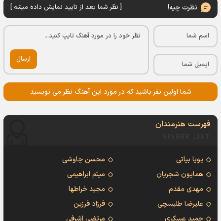
نظرت چیه!
[ نظر شما بعد از تایید نمایش داده میشه ]
ارسال
شما اولین نفر باشید که در مورد این آهنگ نظر می نویسید
فهرست هنرمندان
SINGER LIST
پویا بیاتی
محسن چاوشی
همایون شجریان
میثم ابراهیمی
مهدی مقدم
مجید خراطها
علیرضا طلیسچی
فرزاد فرزین
حمید عسکری
مرتضی اشرفی