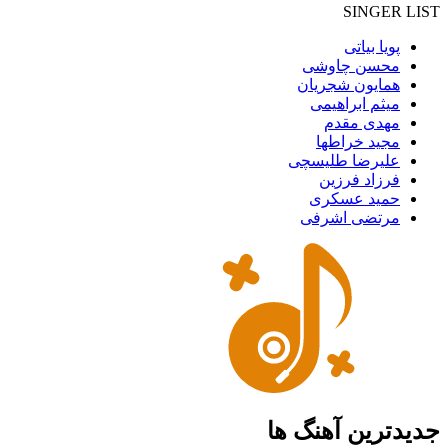
SINGER LIST
پویا بیاتی
محسن چاوشی
همایون شجریان
میثم ابراهیمی
مهدی مقدم
مجید خراطها
علیرضا طلیسچی
فرزاد فرزین
حمید عسکری
مرتضی اشرفی
جدیدترین آهنگ ها