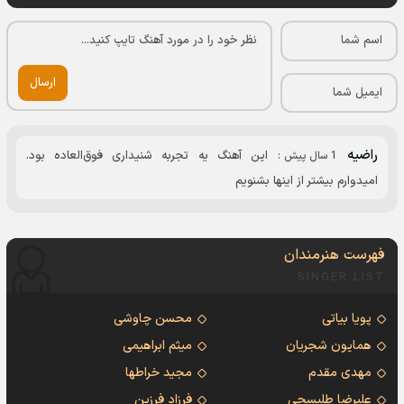
ارسال
راضیه
این آهنگ یه تجربه شنیداری فوق‌العاده بود.
1 سال پیش
:
امیدوارم بیشتر از اینها بشنویم
فهرست هنرمندان
SINGER LIST
پویا بیاتی
محسن چاوشی
همایون شجریان
میثم ابراهیمی
مهدی مقدم
مجید خراطها
علیرضا طلیسچی
فرزاد فرزین