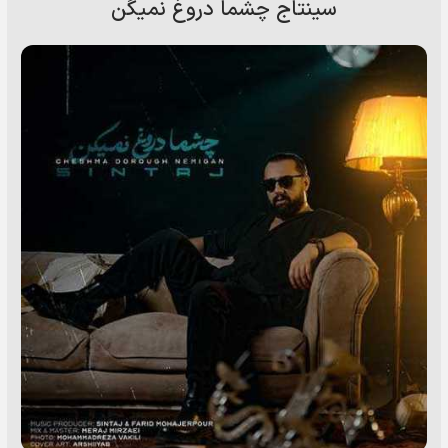
سینتاج چشما دروغ نمیگن