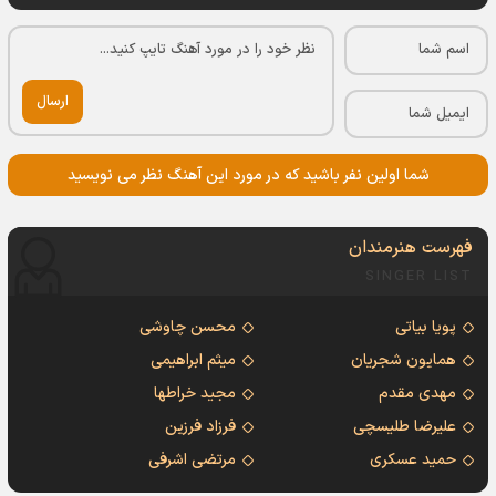
ارسال
شما اولین نفر باشید که در مورد این آهنگ نظر می نویسید
فهرست هنرمندان
SINGER LIST
پویا بیاتی
محسن چاوشی
همایون شجریان
میثم ابراهیمی
مهدی مقدم
مجید خراطها
علیرضا طلیسچی
فرزاد فرزین
حمید عسکری
مرتضی اشرفی