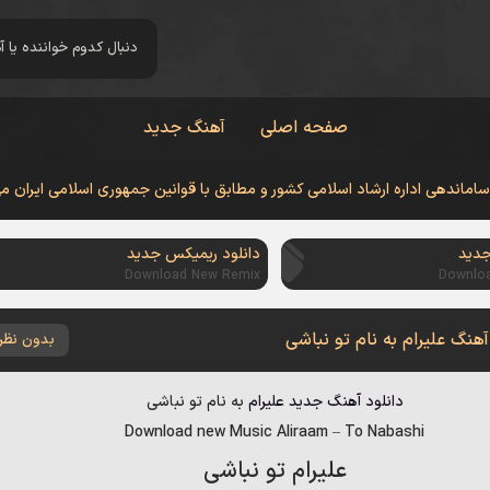
صفحه اصلی
آهنگ جدید
 ساماندهی اداره ارشاد اسلامی کشور و مطابق با قوانین جمهوری اسلامی ایران م
جدید
دانلود ریمیکس جدید
Download New Remix
Downlo
آهنگ علیرام به نام تو نباشی
بدون نظر
دانلود آهنگ جدید
علیرام
به نام
تو نباشی
Download new Music
Aliraam
–
To Nabashi
علیرام تو نباشی