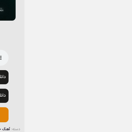
دان
دان
دسته:
آهنگ 