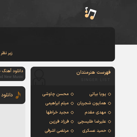
زیر نظر
دانلود آهنگ 
فهرست هنرمندان
ad New Music
SINGER LIST
پویا بیاتی
محسن چاوشی
دانلود 
همایون شجریان
میثم ابراهیمی
مهدی مقدم
مجید خراطها
علیرضا طلیسچی
فرزاد فرزین
حمید عسکری
مرتضی اشرفی