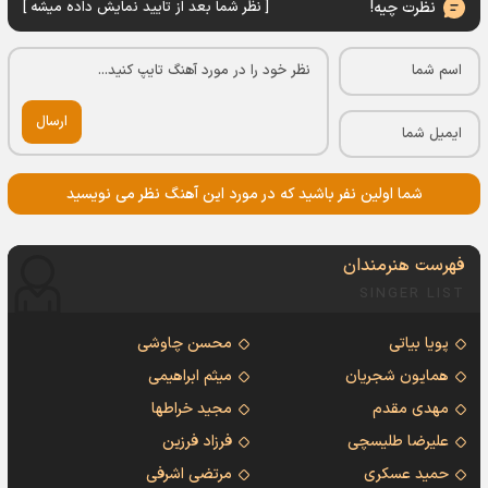
نظرت چیه!
[ نظر شما بعد از تایید نمایش داده میشه ]
ارسال
شما اولین نفر باشید که در مورد این آهنگ نظر می نویسید
فهرست هنرمندان
SINGER LIST
پویا بیاتی
محسن چاوشی
همایون شجریان
میثم ابراهیمی
مهدی مقدم
مجید خراطها
علیرضا طلیسچی
فرزاد فرزین
حمید عسکری
مرتضی اشرفی