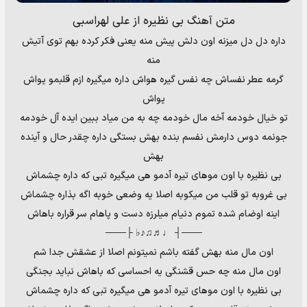
متن آهنگ بی نظیره از علی لهراسبی
داره دل دل میزنه اون دلش پیش منه یعنی فکر کرده بهم توی آتیش
منه
گرمه عطر نفساش چه نفس گیره هواش داره میگیره ازم قلبمو یواش
یواش
تو خیال خودمه آخه مال خودمه چه به من میاد ببین ایده آل خودمه
جونمه دوس دارمش نفسم بنده بهش بستگی داره چقدر حال و آینده
بهش
بی نظیره با اون موهای تیره آدمو هی میگیره تبی که داره چشماش
بی غروبه تو قلب من میکوبه اصلا یه وضعی خوبه اگه بذاره چشماش
اینه اوضام شده تموم دنیام میلرزه دست و پاهام سر قراره باهاش
───┤ ♩♬♫♪♭ ├───
اون مال منه بهش گفته باشم نمیتونم اصلا از عشقش جدا شم
اون مال منه چه حس قشنگی یه احساسی که باهاش نباید بجنگی
بی نظیره با اون موهای تیره آدمو هی میگیره تبی که داره چشماش