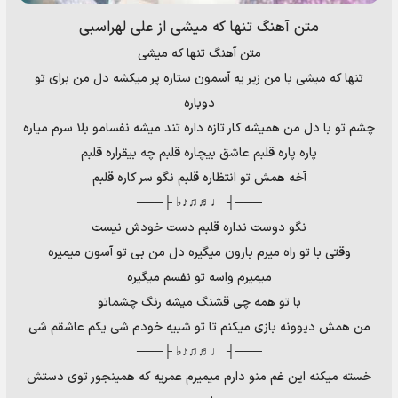
متن آهنگ تنها که میشی از علی لهراسبی
متن آهنگ تنها که میشی
تنها که میشی با من زیر یه آسمون ستاره پر میکشه دل من برای تو
دوباره
چشم تو با دل من همیشه کار تازه داره تند میشه نفسامو بلا سرم میاره
پاره پاره قلبم عاشق بیچاره قلبم چه بیقراره قلبم
آخه همش تو انتظاره قلبم نگو سر کاره قلبم
───┤ ♩♬♫♪♭ ├───
نگو دوست نداره قلبم دست خودش نیست
وقتی با تو راه میرم بارون میگیره دل من بی تو آسون میمیره
میمیرم واسه تو نفسم میگیره
با تو همه چی قشنگ میشه رنگ چشماتو
من همش دیوونه بازی میکنم تا تو شبیه خودم شی یکم عاشقم شی
───┤ ♩♬♫♪♭ ├───
خسته میکنه این غم منو دارم میمیرم عمریه که همینجور توی دستش