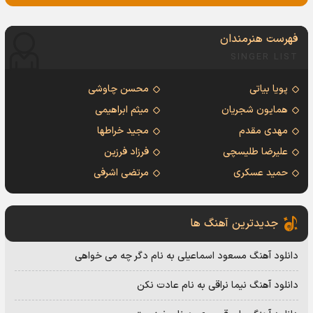
فهرست هنرمندان
SINGER LIST
پویا بیاتی
محسن چاوشی
همایون شجریان
میثم ابراهیمی
مهدی مقدم
مجید خراطها
علیرضا طلیسچی
فرزاد فرزین
حمید عسکری
مرتضی اشرفی
جدیدترین آهنگ ها
دانلود آهنگ مسعود اسماعیلی به نام دگر چه می خواهی
دانلود آهنگ نیما نراقی به نام عادت نکن