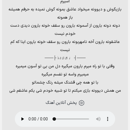
اسیرم
بازیگوش و دیوونه میخواد عاشق بمونه گوش نمیده به حرفم همیشه
باز همونه
دونه دونه بارون از آسمونه بارون رو سقف خونه بارون دیدی دست
خودم نیست
عاشقونه بارون آخه نامهربونه بارون رو سقف خونه بارون اینا که کم
نیست
───┤ ♩♬♫♪♭ ├───
وقتی با تو راه میرم بارون میگیره دل من بی تو آسون میمیره
میمیرم واسه تو نفسم میگیره
با تو همه چی قشنگ میشه رنگ چشماتو
من همش دیوونه بازی میکنم تا تو شبیه خودم شی یکم عاشقم شی
پخش آنلاین آهنگ