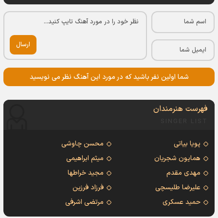
ارسال
شما اولین نفر باشید که در مورد این آهنگ نظر می نویسید
فهرست هنرمندان
SINGER LIST
پویا بیاتی
محسن چاوشی
همایون شجریان
میثم ابراهیمی
مهدی مقدم
مجید خراطها
علیرضا طلیسچی
فرزاد فرزین
حمید عسکری
مرتضی اشرفی