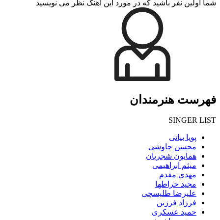
شما اولین نفر باشید که در مورد این آهنگ نظر می نویسید
فهرست هنرمندان
SINGER LIST
پویا بیاتی
محسن چاوشی
همایون شجریان
میثم ابراهیمی
مهدی مقدم
مجید خراطها
علیرضا طلیسچی
فرزاد فرزین
حمید عسکری