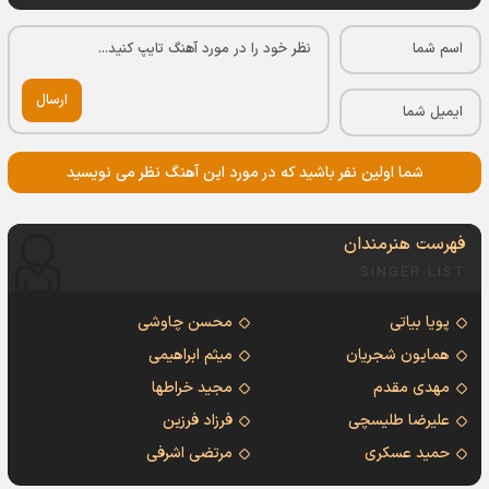
ارسال
شما اولین نفر باشید که در مورد این آهنگ نظر می نویسید
فهرست هنرمندان
SINGER LIST
پویا بیاتی
محسن چاوشی
همایون شجریان
میثم ابراهیمی
مهدی مقدم
مجید خراطها
علیرضا طلیسچی
فرزاد فرزین
حمید عسکری
مرتضی اشرفی