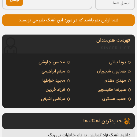
ارسال
شما اولین نفر باشید که در مورد این آهنگ نظر می نویسید
فهرست هنرمندان
SINGER LIST
پویا بیاتی
محسن چاوشی
همایون شجریان
میثم ابراهیمی
مهدی مقدم
مجید خراطها
علیرضا طلیسچی
فرزاد فرزین
حمید عسکری
مرتضی اشرفی
جدیدترین آهنگ ها
دانلود آهنگ آزاد کمالیان به نام خاطرات بی رنگ