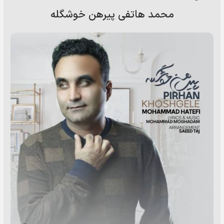
محمد هاتفی پیرهن خوشگله