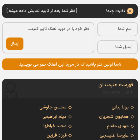
نظرت چیه!
[ نظر شما بعد از تایید نمایش داده میشه ]
ارسال
شما اولین نفر باشید که در مورد این آهنگ نظر می نویسید
فهرست هنرمندان
SINGER LIST
پویا بیاتی
محسن چاوشی
همایون شجریان
میثم ابراهیمی
مهدی مقدم
مجید خراطها
علیرضا طلیسچی
فرزاد فرزین