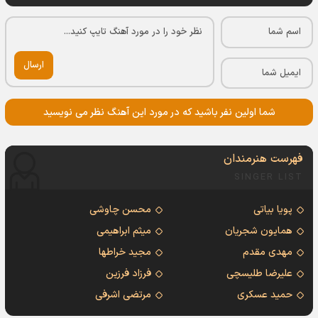
ارسال
شما اولین نفر باشید که در مورد این آهنگ نظر می نویسید
فهرست هنرمندان
SINGER LIST
پویا بیاتی
محسن چاوشی
همایون شجریان
میثم ابراهیمی
مهدی مقدم
مجید خراطها
علیرضا طلیسچی
فرزاد فرزین
حمید عسکری
مرتضی اشرفی