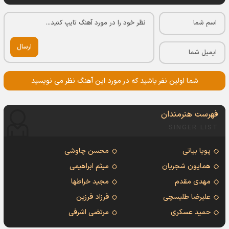
ارسال
شما اولین نفر باشید که در مورد این آهنگ نظر می نویسید
فهرست هنرمندان
SINGER LIST
پویا بیاتی
محسن چاوشی
همایون شجریان
میثم ابراهیمی
مهدی مقدم
مجید خراطها
علیرضا طلیسچی
فرزاد فرزین
حمید عسکری
مرتضی اشرفی