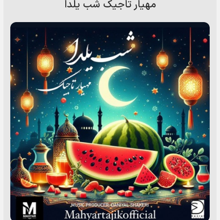
مهیار تاجیک شب یلدا