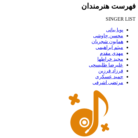
 هنرمندان
SINGE
ا بیاتی
سن چاوشی
ایون شجریان
ثم ابراهیمی
دی مقدم
ید خراطها
یرضا طلیسچی
زاد فرزین
ید عسکری
تضی اشرفی