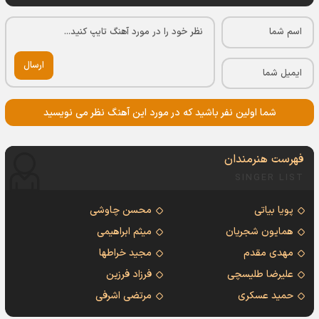
ارسال
شما اولین نفر باشید که در مورد این آهنگ نظر می نویسید
فهرست هنرمندان
SINGER LIST
پویا بیاتی
محسن چاوشی
همایون شجریان
میثم ابراهیمی
مهدی مقدم
مجید خراطها
علیرضا طلیسچی
فرزاد فرزین
حمید عسکری
مرتضی اشرفی