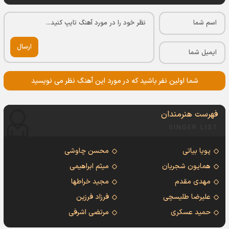
ارسال
شما اولین نفر باشید که در مورد این آهنگ نظر می نویسید
فهرست هنرمندان
SINGER LIST
پویا بیاتی
محسن چاوشی
همایون شجریان
میثم ابراهیمی
مهدی مقدم
مجید خراطها
علیرضا طلیسچی
فرزاد فرزین
حمید عسکری
مرتضی اشرفی