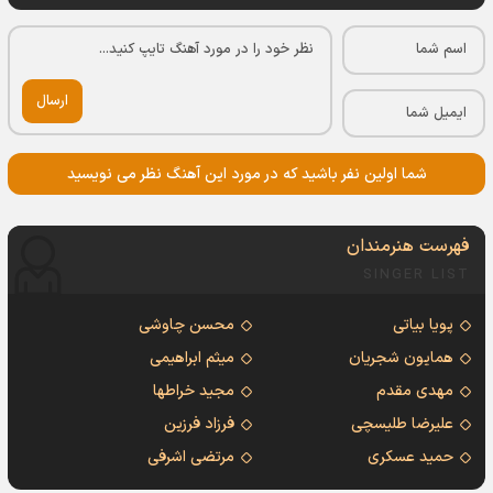
ارسال
شما اولین نفر باشید که در مورد این آهنگ نظر می نویسید
فهرست هنرمندان
SINGER LIST
پویا بیاتی
محسن چاوشی
همایون شجریان
میثم ابراهیمی
مهدی مقدم
مجید خراطها
علیرضا طلیسچی
فرزاد فرزین
حمید عسکری
مرتضی اشرفی