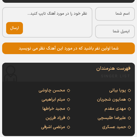
ارسال
شما اولین نفر باشید که در مورد این آهنگ نظر می نویسید
فهرست هنرمندان
SINGER LIST
پویا بیاتی
محسن چاوشی
همایون شجریان
میثم ابراهیمی
مهدی مقدم
مجید خراطها
علیرضا طلیسچی
فرزاد فرزین
حمید عسکری
مرتضی اشرفی