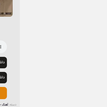
دان
دان
دسته:
آهنگ 