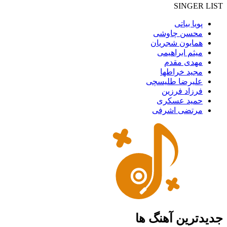
SINGER LIST
پویا بیاتی
محسن چاوشی
همایون شجریان
میثم ابراهیمی
مهدی مقدم
مجید خراطها
علیرضا طلیسچی
فرزاد فرزین
حمید عسکری
مرتضی اشرفی
جدیدترین آهنگ ها