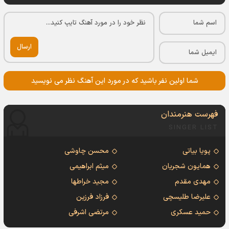
ارسال
شما اولین نفر باشید که در مورد این آهنگ نظر می نویسید
فهرست هنرمندان
SINGER LIST
پویا بیاتی
محسن چاوشی
همایون شجریان
میثم ابراهیمی
مهدی مقدم
مجید خراطها
علیرضا طلیسچی
فرزاد فرزین
حمید عسکری
مرتضی اشرفی