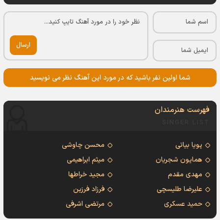
ارسال
شما اولین نفر باشید که در مورد این آهنگ نظر می نویسید
فهرست هنرمندان
SINGER LIST
پویا بیاتی
محسن چاوشی
همایون شجریان
میثم ابراهیمی
مهدی مقدم
مجید خراطها
علیرضا طلیسچی
فرزاد فرزین
حمید عسکری
مرتضی اشرفی