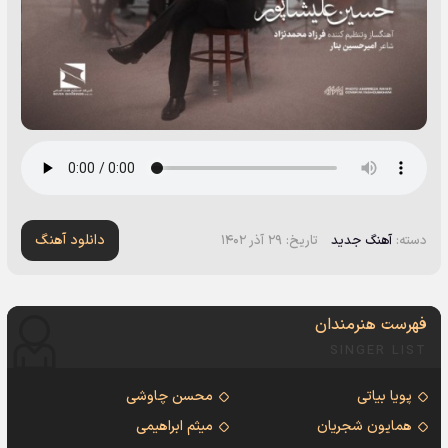
دانلود آهنگ
دسته:
آهنگ جدید
تاریخ: ۲۹ آذر ۱۴۰۲
فهرست هنرمندان
SINGER LIST
پویا بیاتی
محسن چاوشی
همایون شجریان
میثم ابراهیمی