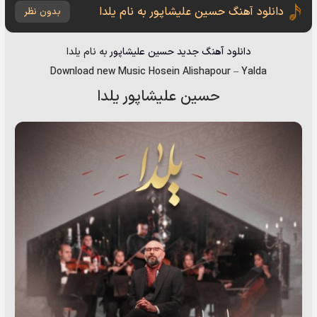
دانلود آهنگ حسین علیشاپور به نام یلدا
بدون نظر
دانلود آهنگ جدید
حسین علیشاپور
به نام
یلدا
Download new Music
Hosein Alishapour
–
Yalda
حسین علیشاپور یلدا