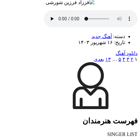
دسته:
آهنگ جدید
تاریخ: ۱۶ شهریور ۱۴۰۳
دانلود آهنگ
۱
۲
۳
۴
۵
…
۱۳
بعدی
فهرست هنرمندان
SINGER LIST