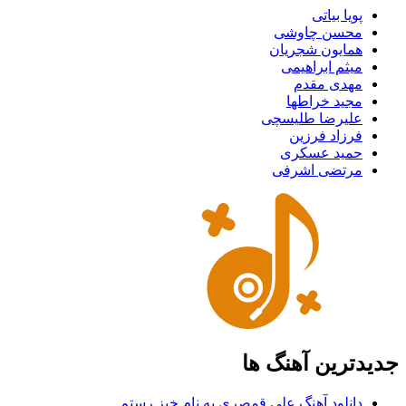
پویا بیاتی
محسن چاوشی
همایون شجریان
میثم ابراهیمی
مهدی مقدم
مجید خراطها
علیرضا طلیسچی
فرزاد فرزین
حمید عسکری
مرتضی اشرفی
جدیدترین آهنگ ها
دانلود آهنگ علی قمصری به نام خیز رستم